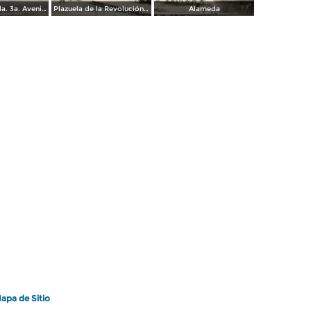
Calles de Tuxtla. 3a. Avenida Sur
Plazuela de la Revolución y Casa del Pueblo
Alameda
apa de Sitio