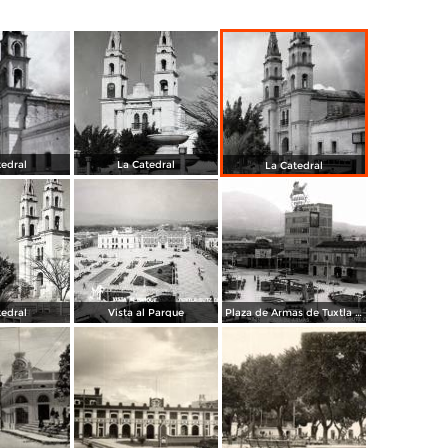
tedral
La Catedral
La Catedral
tedral
Vista al Parque
Plaza de Armas de Tuxtla Gutiérrez