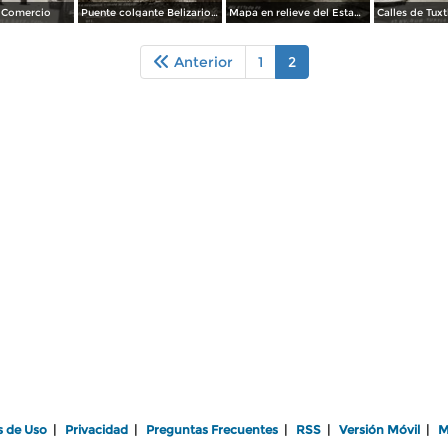
l Comercio
Puente colgante Belizario Domínguez
Mapa en relieve del Estado de Chiapas
Anterior
1
2
s de Uso
|
Privacidad
|
Preguntas Frecuentes
|
RSS
|
Versión Móvil
|
M