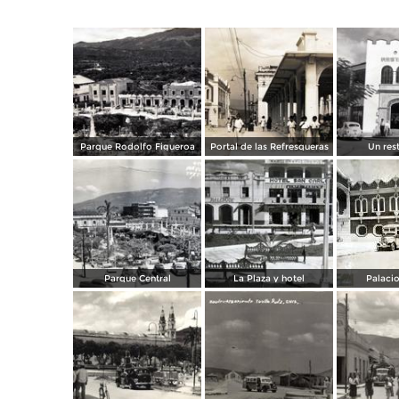
Parque Rodolfo Figueroa
Portal de las Refresqueras
Un res
Parque Central
La Plaza y hotel
Palacio