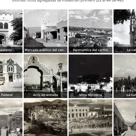
Últimas fotos agregadas se muestran primero (25 al 48 de 48):
taurante
Mercado publico del centro
Panoramica del centro
La ca
 Federal
Arco de entrada
Vista Nocturna
La Ca