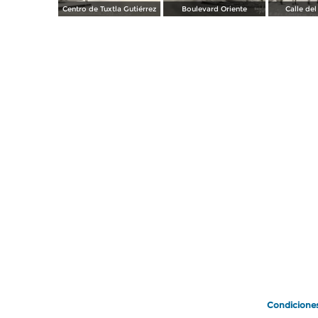
Centro de Tuxtla Gutiérrez
Boulevard Oriente
Calle de
Condicione