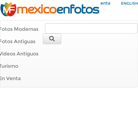
Mi Cuenta
ENGLISH
Fotos Modernas
Fotos Antiguas
Videos Antiguos
Turismo
En Venta