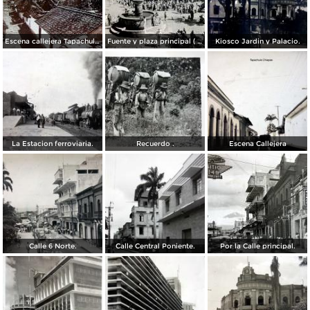
Escena callejera Tapachula, Chiapas .
Fuente y plaza principal ( Circulada el 4 de Noviembre de 1935 ).
Kiosco Jardin y Palacio.
La Estacion ferroviaria.
Recuerdo .
Escena Callejera
Calle 6 Norte.
Calle Central Poniente.
Por la Calle principal.