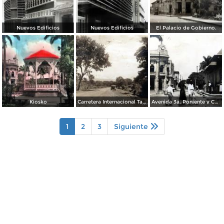
Nuevos Edificios
Nuevos Edificios
El Palacio de Gobierno.
Kiosko
Carretera Internacional Tapachula-Talisman
Avenida 3a. Poniente y Calle 6a. Norte ()
1
2
3
Siguiente