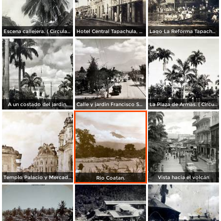
Escena callejera. ( Circulada el 30 de Noviembre de 1935 ).
Hotel Central Tapachula, Chiapas ( Circulada el 24 de Junio de 1922 ).
Lago La Reforma Tapachula, Chiapas ( Circulada el 24 de Junio de 1922 ).
A un costado del jardin.
Calle y jardin Francisco Sarabia.
La Plaza de Armas. ( Circulada el 23 de Octubre de 1936 ).
Templo Palacio y Mercado.
Vista hacia el volcán
Rio Coatan.