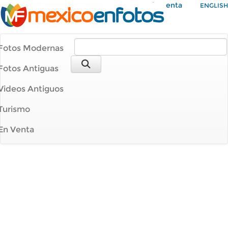
Mi Cuenta
ENGLISH
Fotos Modernas
Fotos Antiguas
Videos Antiguos
Turismo
En Venta