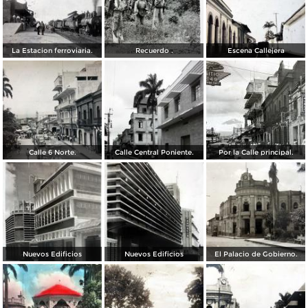
La Estacion ferroviaria.
Recuerdo .
Escena Callejera
Calle 6 Norte.
Calle Central Poniente.
Por la Calle principal.
Nuevos Edificios
Nuevos Edificios
El Palacio de Gobierno.