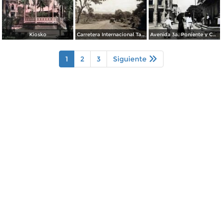
Kiosko
Carretera Internacional Tapachula-Talisman
Avenida 3a. Poniente y Calle 6a. Norte ()
1
2
3
Siguiente