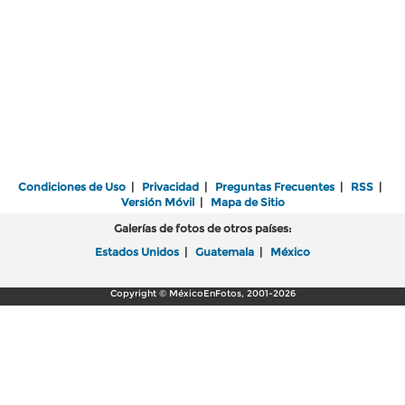
Condiciones de Uso
|
Privacidad
|
Preguntas Frecuentes
|
RSS
|
Versión Móvil
|
Mapa de Sitio
Galerías de fotos de otros países:
Estados Unidos
|
Guatemala
|
México
Copyright © MéxicoEnFotos, 2001-2026