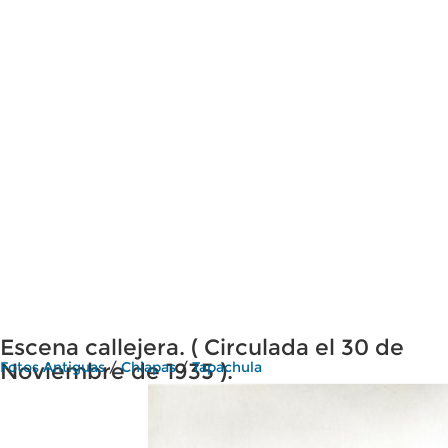
Escena callejera. ( Circulada el 30 de
Noviembre de 1935 ).
Fotos Antiguas
/
Chiapas
/
Tapachula