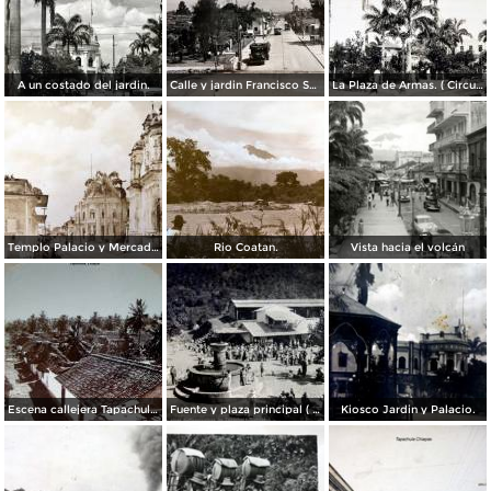
A un costado del jardin.
Calle y jardin Francisco Sarabia.
La Plaza de Armas. ( Circulada el 23 de Octubre de 1936 ).
Templo Palacio y Mercado.
Rio Coatan.
Vista hacia el volcán
Escena callejera Tapachula, Chiapas .
Fuente y plaza principal ( Circulada el 4 de Noviembre de 1935 ).
Kiosco Jardin y Palacio.