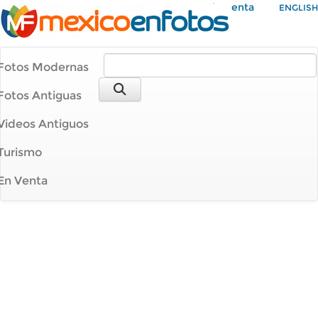
Mi Cuenta
ENGLISH
Fotos Modernas
Fotos Antiguas
Videos Antiguos
Turismo
En Venta