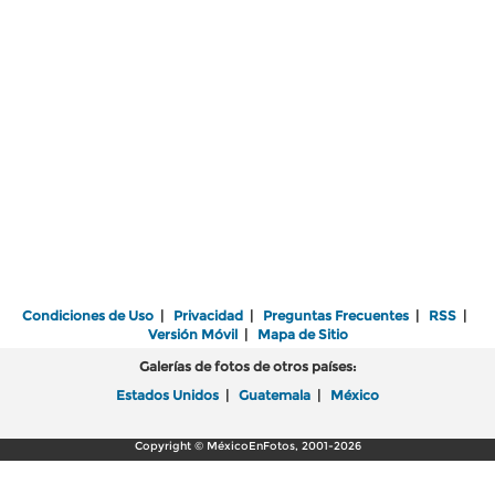
Condiciones de Uso
|
Privacidad
|
Preguntas Frecuentes
|
RSS
|
Versión Móvil
|
Mapa de Sitio
Galerías de fotos de otros países:
Estados Unidos
|
Guatemala
|
México
Copyright © MéxicoEnFotos, 2001-2026