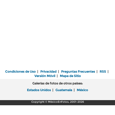
Condiciones de Uso
|
Privacidad
|
Preguntas Frecuentes
|
RSS
|
Versión Móvil
|
Mapa de Sitio
Galerías de fotos de otros países:
Estados Unidos
|
Guatemala
|
México
Copyright © MéxicoEnFotos, 2001-2026