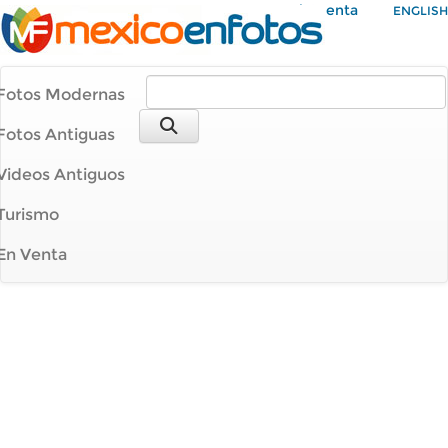
Mi Cuenta
ENGLISH
Fotos Modernas
Fotos Antiguas
Videos Antiguos
Turismo
En Venta