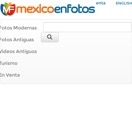
Mi Cuenta
ENGLISH
Fotos Modernas
Fotos Antiguas
Videos Antiguos
Turismo
En Venta