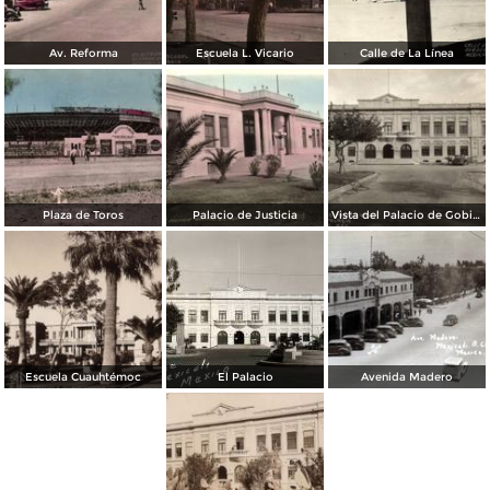
Av. Reforma
Escuela L. Vicario
Calle de La Línea
Plaza de Toros
Palacio de Justicia
Vista del Palacio de Gobierno
Escuela Cuauhtémoc
El Palacio
Avenida Madero