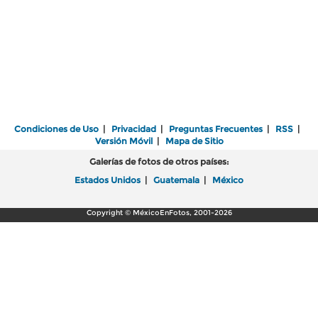
Condiciones de Uso
|
Privacidad
|
Preguntas Frecuentes
|
RSS
|
Versión Móvil
|
Mapa de Sitio
Galerías de fotos de otros países:
Estados Unidos
|
Guatemala
|
México
Copyright © MéxicoEnFotos, 2001-2026