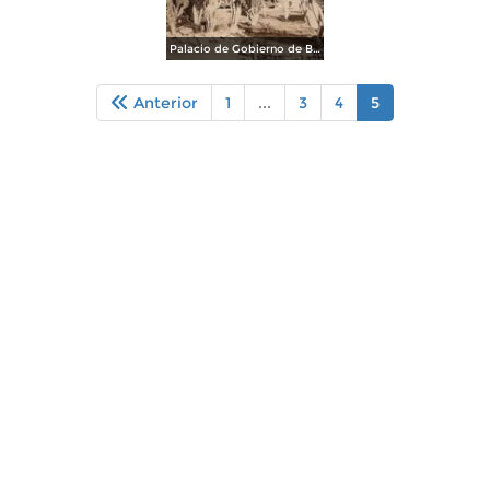
Palacio de Gobierno de Baja California
Anterior
1
...
3
4
5