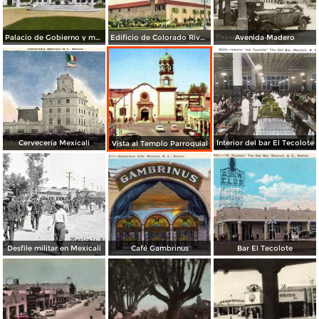
Palacio de Gobierno y monumento a Alvaro Obregón
Edificio de Colorado River Land Company
Avenida Madero
Cervecería Mexicali
Interior del bar El Tecolote
Vista al Templo Parroquial
Desfile militar en Mexicali
Café Gambrinus
Bar El Tecolote