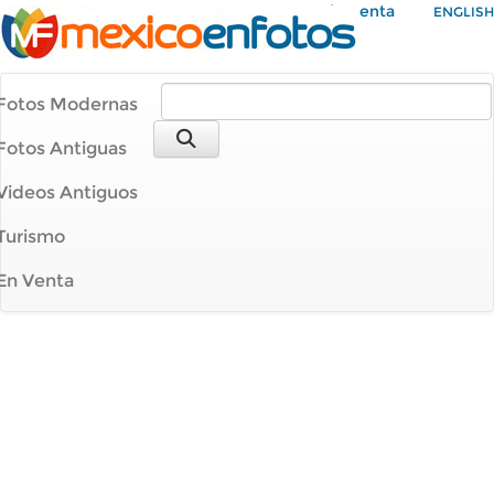
Mi Cuenta
ENGLISH
Fotos Modernas
Fotos Antiguas
Videos Antiguos
Turismo
En Venta