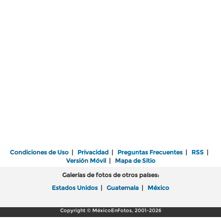
Condiciones de Uso
|
Privacidad
|
Preguntas Frecuentes
|
RSS
|
Versión Móvil
|
Mapa de Sitio
Galerías de fotos de otros países:
Estados Unidos
|
Guatemala
|
México
Copyright © MéxicoEnFotos, 2001-2026