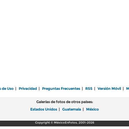
s de Uso
|
Privacidad
|
Preguntas Frecuentes
|
RSS
|
Versión Móvil
|
M
Galerías de fotos de otros países:
Estados Unidos
|
Guatemala
|
México
Copyright © MéxicoEnFotos, 2001-2026