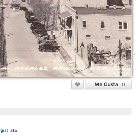
Me Gusta
0
gístrate