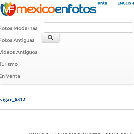
Mi Cuenta
ENGLISH
Fotos Modernas
Fotos Antiguas
Videos Antiguos
Turismo
En Venta
vigar_6312