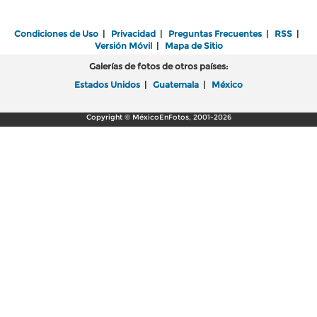
Condiciones de Uso
|
Privacidad
|
Preguntas Frecuentes
|
RSS
|
Versión Móvil
|
Mapa de Sitio
Galerías de fotos de otros países:
Estados Unidos
|
Guatemala
|
México
Copyright © MéxicoEnFotos, 2001-2026