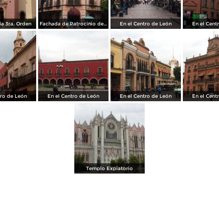
a 3ra. Orden
Fachada de Patrocinio de María
En el Centro de León
En el Cent
tro de León
En el Centro de León
En el Centro de León
En el Cent
Templo Expiatorio