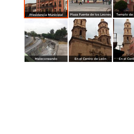
Plaza Fuente de los Leones
Templo de l
Presidencia Municipal
Maleconeando
En el Centro de León
En el Cen