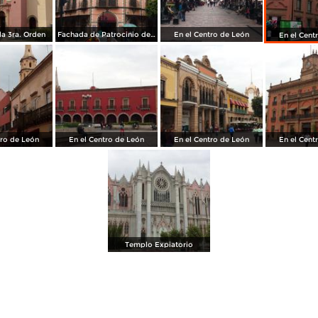
a 3ra. Orden
Fachada de Patrocinio de María
En el Centro de León
En el Cent
tro de León
En el Centro de León
En el Centro de León
En el Cent
Templo Expiatorio