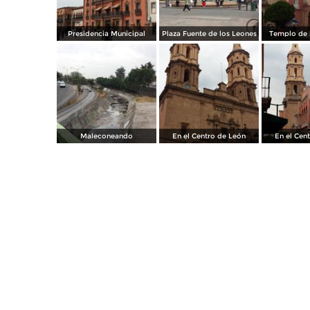
Presidencia Municipal
Plaza Fuente de los Leones
Templo de l
Maleconeando
En el Centro de León
En el Cen