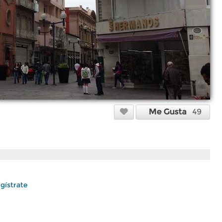
Me Gusta
49
gístrate