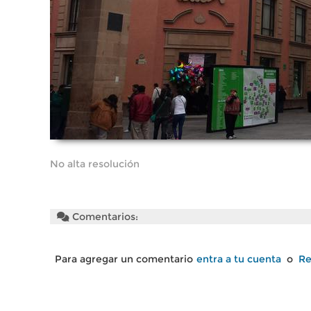
No alta resolución
Comentarios:
Para agregar un comentario
entra a tu cuenta
o
Re