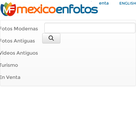
Mi Cuenta
ENGLISH
Fotos Modernas
Fotos Antiguas
Videos Antiguos
Turismo
En Venta