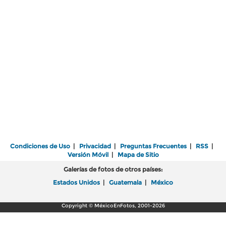
Condiciones de Uso
|
Privacidad
|
Preguntas Frecuentes
|
RSS
|
Versión Móvil
|
Mapa de Sitio
Galerías de fotos de otros países:
Estados Unidos
|
Guatemala
|
México
Copyright © MéxicoEnFotos, 2001-2026