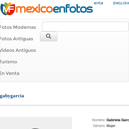
Mi Cuenta
ENGLISH
Fotos Modernas
Fotos Antiguas
Videos Antiguos
Turismo
En Venta
gabygarcia
Nombre:
Gabriela Garc
Género:
Mujer