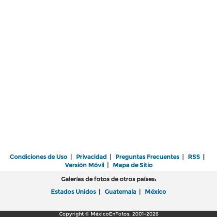
Condiciones de Uso
|
Privacidad
|
Preguntas Frecuentes
|
RSS
|
Versión Móvil
|
Mapa de Sitio
Galerías de fotos de otros países:
Estados Unidos
|
Guatemala
|
México
Copyright © MéxicoEnFotos, 2001-2026