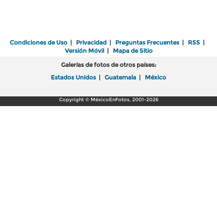
Condiciones de Uso
|
Privacidad
|
Preguntas Frecuentes
|
RSS
|
Versión Móvil
|
Mapa de Sitio
Galerías de fotos de otros países:
Estados Unidos
|
Guatemala
|
México
Copyright © MéxicoEnFotos, 2001-2026