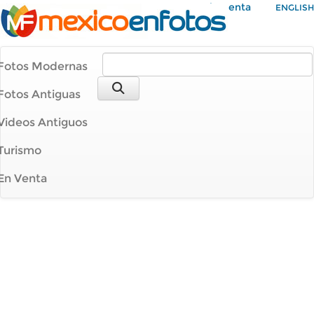
Mi Cuenta
ENGLISH
Fotos Modernas
Fotos Antiguas
Videos Antiguos
Turismo
En Venta