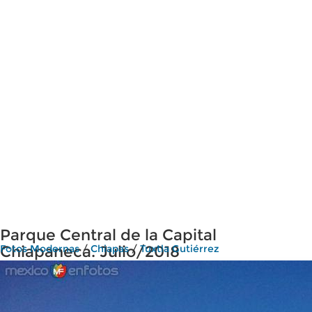
Parque Central de la Capital
Chiapaneca. Julio/2018
Fotos Modernas
/
Chiapas
/
Tuxtla Gutiérrez