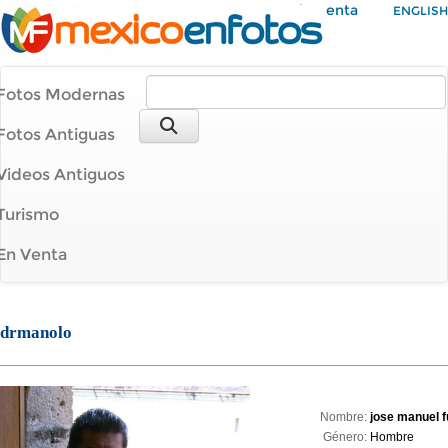
Mi Cuenta
ENGLISH
Fotos Modernas
Fotos Antiguas
Videos Antiguos
Turismo
En Venta
drmanolo
Nombre:
jose manuel f
Género:
Hombre