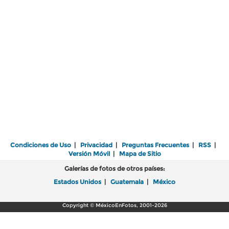
Condiciones de Uso
|
Privacidad
|
Preguntas Frecuentes
|
RSS
|
Versión Móvil
|
Mapa de Sitio
Galerías de fotos de otros países:
Estados Unidos
|
Guatemala
|
México
Copyright © MéxicoEnFotos, 2001-2026