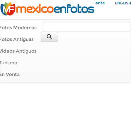
Mi Cuenta
ENGLISH
Fotos Modernas
Fotos Antiguas
Videos Antiguos
Turismo
En Venta