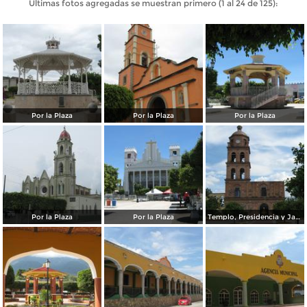
Últimas fotos agregadas se muestran primero (1 al 24 de 125):
Por la Plaza
Por la Plaza
Por la Plaza
Por la Plaza
Por la Plaza
Templo, Presidencia y Jardín