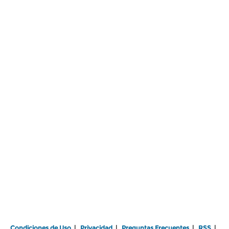
Condiciones de Uso
|
Privacidad
|
Preguntas Frecuentes
|
RSS
|