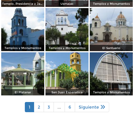
Templo, Presidencia y Jardín
Usmajac
Templos y Monumentos
Templos y Monumentos
Templos y Monumentos
El Santuario
El Platanar
San Juan Espanatica
Templos y Monumentos
1
2
3
...
6
Siguiente