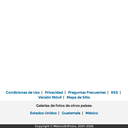
Condiciones de Uso
|
Privacidad
|
Preguntas Frecuentes
|
RSS
|
Versión Móvil
|
Mapa de Sitio
Galerías de fotos de otros países:
Estados Unidos
|
Guatemala
|
México
Copyright © MéxicoEnFotos, 2001-2026