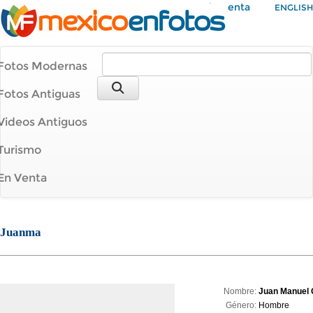
Mi Cuenta
ENGLISH
Fotos Modernas
Fotos Antiguas
Videos Antiguos
Turismo
En Venta
Juanma
Nombre:
Juan Manuel 
Género:
Hombre