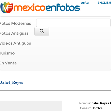
Mi Cuenta
ENGLISH
Fotos Modernas
Fotos Antiguas
Videos Antiguos
Turismo
En Venta
Jahel_Reyes
Nombre:
Jahel Reyes 
Género:
Hombre