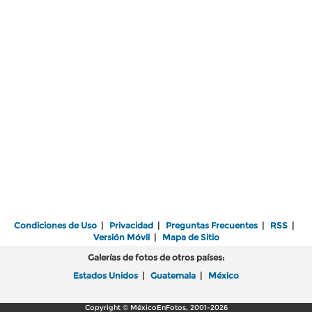
Condiciones de Uso
|
Privacidad
|
Preguntas Frecuentes
|
RSS
|
Versión Móvil
|
Mapa de Sitio
Galerías de fotos de otros países:
Estados Unidos
|
Guatemala
|
México
Copyright © MéxicoEnFotos, 2001-2026