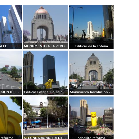
A FE
MONUMENTO A LA REVOLUCION
Edificio de la Loteria
GLORIETA DIVISION DEL NORTE
Edificio Loteria, Edificio Senadores
Monumento Revolucion 27 ABRIL EN UN TEMBLOR
o reforma
SECUNDARIO 96, FRENTE AL EX COLEGIO MILITAR
caballito reforma