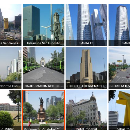
El Caballito de San Sebastian
Iglesia de San Hipolito
SANTA FE
SANT
Paseo de la Reforma Esq Bucareli
INAUGURACION RED DE TRANSPORTE DE PASAJEROS
EDIFICIO LOTERIA NACIONAL
io Militar
hotel imperial
caballit
Monumento Cristobal Colon