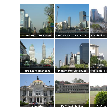
PASEO DE LA REFORMA
REFORMA AL CRUCE CON BALDERAS Y AV HIDALGO
Torre Latinoamericana
Monumento Cuitlahuac
bellas artes
Ex Colegio Militar
Ex Coleg