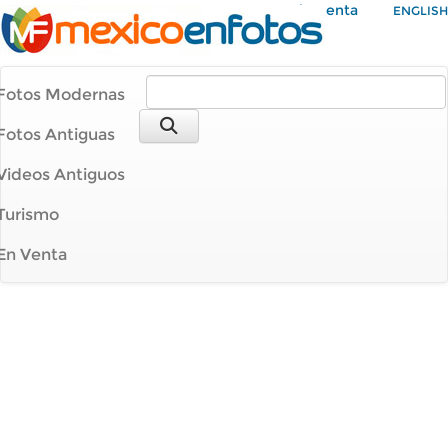
Mi Cuenta
ENGLISH
Fotos Modernas
Fotos Antiguas
Videos Antiguos
Turismo
En Venta