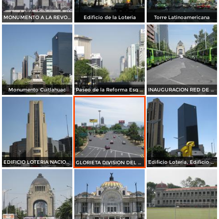
MONUMENTO A LA REVOLUCION
Edificio de la Loteria
Torre Latinoamericana
Monumento Cuitlahuac
Paseo de la Reforma Esq Bucareli
INAUGURACION RED DE TRANSPORTE DE PASAJEROS
EDIFICIO LOTERIA NACIONAL
Edificio Loteria, Edificio Senadores
GLORIETA DIVISION DEL NORTE