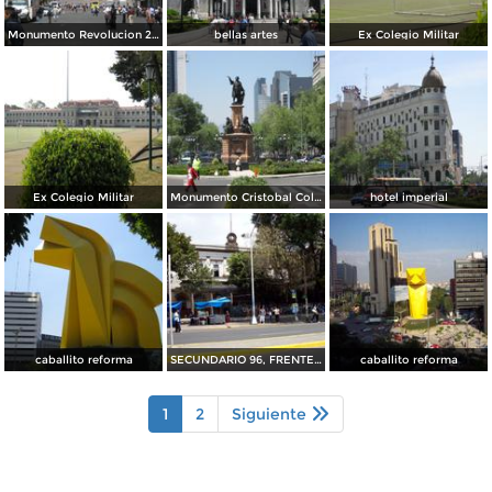
Monumento Revolucion 27 ABRIL EN UN TEMBLOR
bellas artes
Ex Colegio Militar
Ex Colegio Militar
Monumento Cristobal Colon
hotel imperial
caballito reforma
SECUNDARIO 96, FRENTE AL EX COLEGIO MILITAR
caballito reforma
1
2
Siguiente