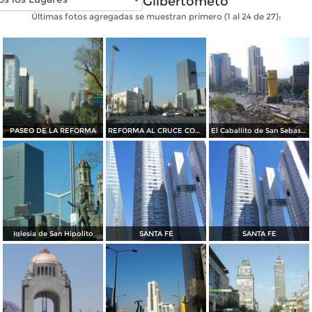
Fotos de Gilbertometo
Últimas fotos agregadas se muestran primero (1 al 24 de 27):
PASEO DE LA REFORMA
REFORMA AL CRUCE CON BALDERAS Y AV HIDALGO
El Caballito de San Sebastian
Iglesia de San Hipolito
SANTA FE
SANTA FE