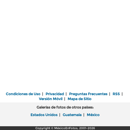
Condiciones de Uso
|
Privacidad
|
Preguntas Frecuentes
|
RSS
|
Versión Móvil
|
Mapa de Sitio
Galerías de fotos de otros países:
Estados Unidos
|
Guatemala
|
México
Copyright © MéxicoEnFotos, 2001-2026