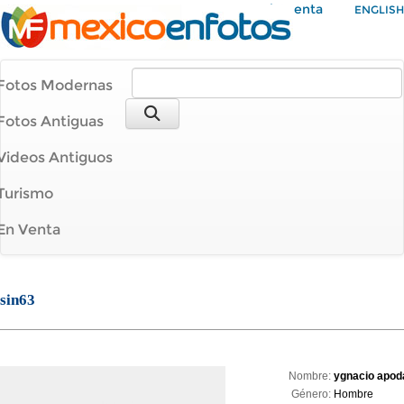
Mi Cuenta
ENGLISH
Fotos Modernas
Fotos Antiguas
Videos Antiguos
Turismo
En Venta
sin63
Nombre:
ygnacio apod
Género:
Hombre