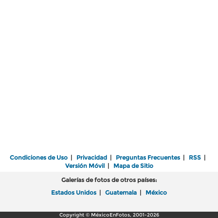
Condiciones de Uso
|
Privacidad
|
Preguntas Frecuentes
|
RSS
|
Versión Móvil
|
Mapa de Sitio
Galerías de fotos de otros países:
Estados Unidos
|
Guatemala
|
México
Copyright © MéxicoEnFotos, 2001-2026