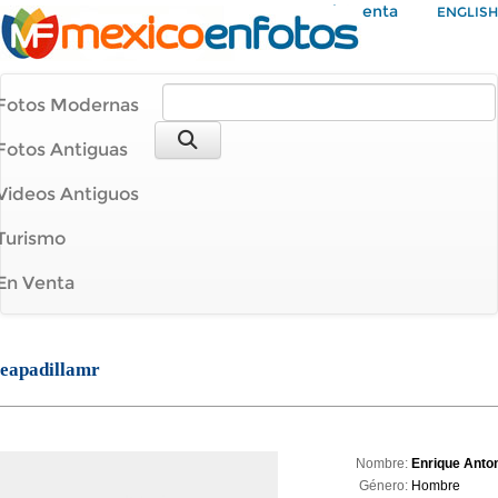
Mi Cuenta
ENGLISH
Fotos Modernas
Fotos Antiguas
Videos Antiguos
Turismo
En Venta
eapadillamr
Nombre:
Enrique Anton
Género:
Hombre