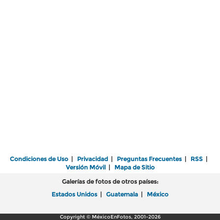
Condiciones de Uso
|
Privacidad
|
Preguntas Frecuentes
|
RSS
|
Versión Móvil
|
Mapa de Sitio
Galerías de fotos de otros países:
Estados Unidos
|
Guatemala
|
México
Copyright © MéxicoEnFotos, 2001-2026