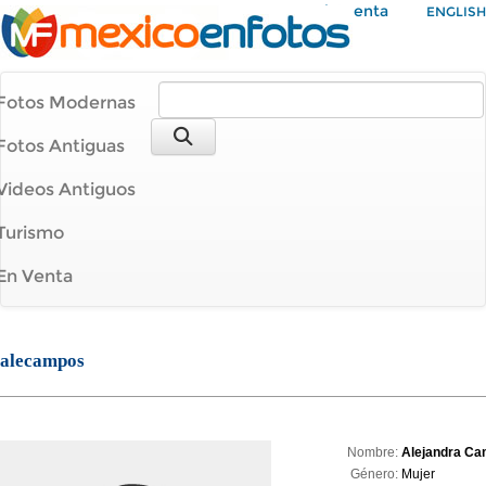
Mi Cuenta
ENGLISH
Fotos Modernas
Fotos Antiguas
Videos Antiguos
Turismo
En Venta
alecampos
Nombre:
Alejandra C
Género:
Mujer