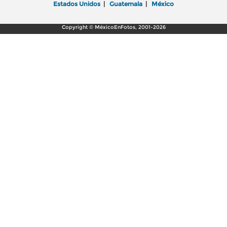
Estados Unidos
|
Guatemala
|
México
Copyright © MéxicoEnFotos, 2001-2026