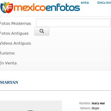
Mi Cuenta
ENGLISH
Fotos Modernas
Fotos Antiguas
Videos Antiguos
Turismo
En Venta
MARYAN
Nombre:
mary war
Género:
Mujer