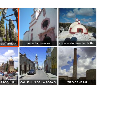
tlaxcalita pinos zac
cupulas del templo de tlaxcalita
ala(faroles)
ARROQUIAL
CALLE LUIS DE LA ROSA O.
TIRO GENERAL