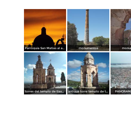
Parroquia San Matias al atardecer
monumentos
monu
torres del templo de tlaxcala desd otro angulo
antigua torre templo de tlaxcalita...
PANORAMA