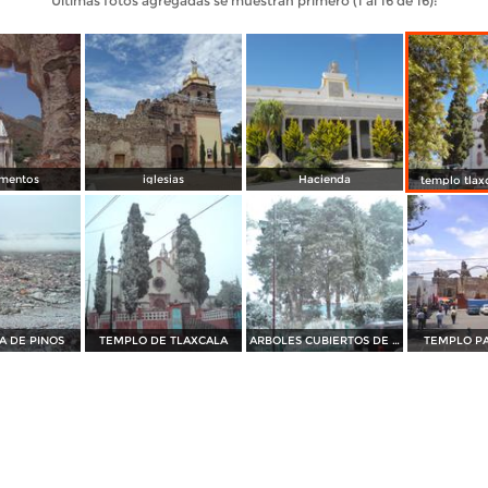
Últimas fotos agregadas se muestran primero (1 al 16 de 16):
mentos
iglesias
Hacienda
templo tlaxc
 DE PINOS
TEMPLO DE TLAXCALA
ARBOLES CUBIERTOS DE NIEVE
TEMPLO P