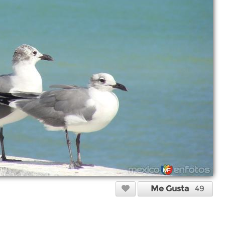
Me Gusta
49