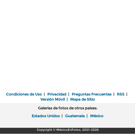
Condiciones de Uso
|
Privacidad
|
Preguntas Frecuentes
|
RSS
|
Versión Móvil
|
Mapa de Sitio
Galerías de fotos de otros países:
Estados Unidos
|
Guatemala
|
México
Copyright © MéxicoEnFotos, 2001-2026