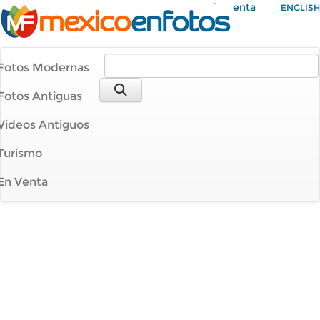
Mi Cuenta
ENGLISH
Fotos Modernas
Fotos Antiguas
Videos Antiguos
Turismo
En Venta