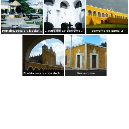
Portales, zócalo y kiosko de Izamal, Yucatán.
Clautro del ex-convento de San Antonio de Padua, siglo XVII. Izamal, Yucatán
convento de Izamal 2
El atrio mas grande de America Latina
Una esquina