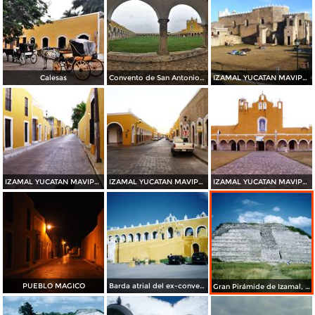
Calesas
Convento de San Antonio de Padua
IZAMAL YUCATAN MAVIPOL
IZAMAL YUCATAN MAVIPOL
IZAMAL YUCATAN MAVIPOL
IZAMAL YUCATAN MAVIPOL
PUEBLO MAGICO
Barda atrial del ex-convento de San Antonio de Padua, siglo XVII. Izamal, Yucatán
Gran Pirámide de Izamal, Yucatán