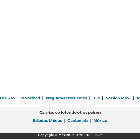
s de Uso
|
Privacidad
|
Preguntas Frecuentes
|
RSS
|
Versión Móvil
|
M
Galerías de fotos de otros países:
Estados Unidos
|
Guatemala
|
México
Copyright © MéxicoEnFotos, 2001-2026