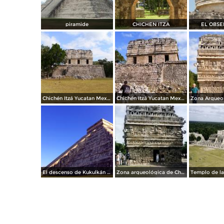
piramide
CHICHEN ITZA
EL OBSE
Chichén Itzá Yucatan Mexico MAVIPOL
Chichén Itzá Yucatan Mexico MAVIPOL
El descenso de Kukulkán en Chichén Itzá
Zona arqueológica de Chichén Itzá, Yucatán. 2005