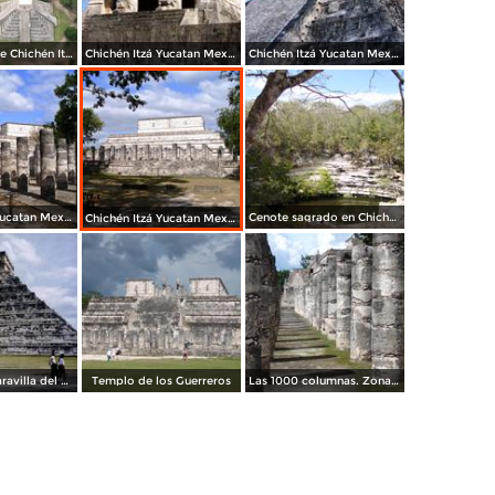
Panorámica de Chichén Itzá
Chichén Itzá Yucatan Mexico MAVIPOL
Chichén Itzá Yucatan Mexico MAVIPOL
Chichén Itzá Yucatan Mexico MAVIPOL
Cenote sagrado en Chichén Itzá
Chichén Itzá Yucatan Mexico MAVIPOL
El Castillo (Maravilla del mundo moderno). Chichén Itzá. 2000
Templo de los Guerreros
Las 1000 columnas. Zona Arqueológica de Chichén Itzá