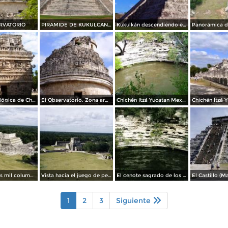
RVATORIO
PIRAMIDE DE KUKULCAN EN CHICHEN ITZA
Kukulkán descendiendo en Chichén Itzá / Mayas 2012
Zona Arqueológica de Chichén Itzá. Arquitectura del periodo clásico
El Observatorio. Zona arqueológica de Chichén Itzá
Chichén Itzá Yucatan Mexico MAVIPOL
Templo de las mil columnas. Chichén Itzá. 2000
Vista hacia el juego de pelota. Chichén Itzá. 2000
El cenote sagrado de los mayas. Chichén Itzá, Yucatán. 2000
1
2
3
Siguiente