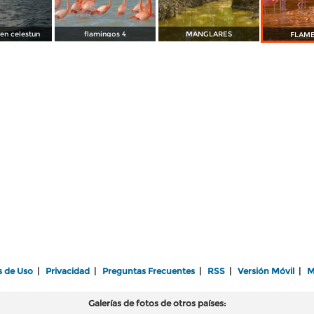
en celestun
flamingos 4
MANGLARES
FLAM
s de Uso
|
Privacidad
|
Preguntas Frecuentes
|
RSS
|
Versión Móvil
|
M
Galerías de fotos de otros países: