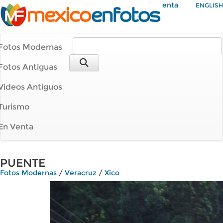
Mi Cuenta
ENGLISH
Fotos Modernas
Fotos Antiguas
Videos Antiguos
Turismo
En Venta
PUENTE
Fotos Modernas
/
Veracruz
/
Xico