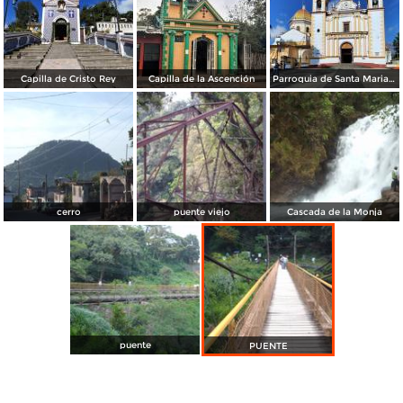
Capilla de Cristo Rey
Capilla de la Ascención
Parroquia de Santa Maria Magdalena
cerro
puente viejo
Cascada de la Monja
puente
PUENTE