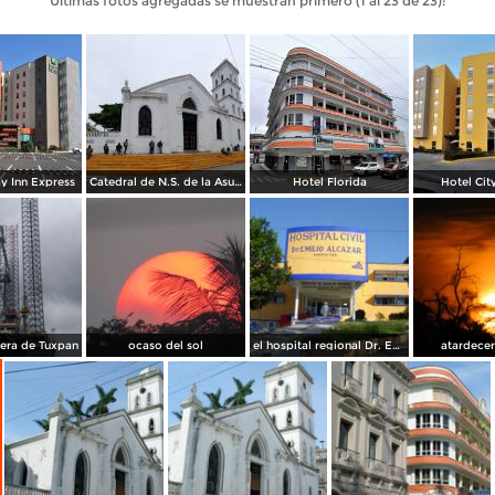
Últimas fotos agregadas se muestran primero (1 al 23 de 23):
y Inn Express
Catedral de N.S. de la Asunción
Hotel Florida
Hotel Cit
lera de Tuxpan
ocaso del sol
el hospital regional Dr. Emilio Alcazar de sesver tuxpan, ver.
atardece