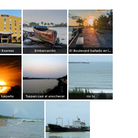
y Express
Embarcación
El Boulevard bañado en luz del sol.
r tuxpeño
Tuxpan casi al anochecer
rio tx