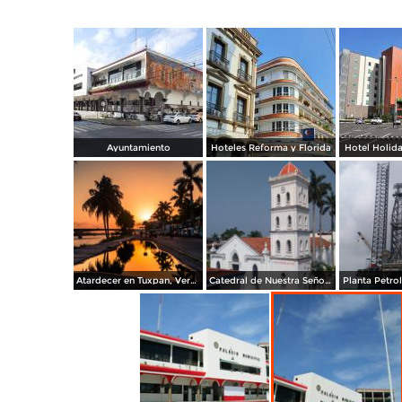
Ayuntamiento
Hoteles Reforma y Florida
Hotel Holida
Atardecer en Tuxpan, Veracruz.
Catedral de Nuestra Señora de la Asunción
Planta Petro