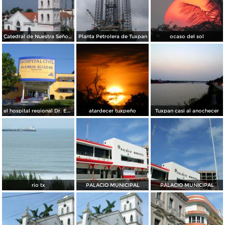
Catedral de Nuestra Señora de la Asunción
Planta Petrolera de Tuxpan
ocaso del sol
el hospital regional Dr. Emilio Alcazar de sesver tuxpan, ver.
atardecer tuxpeño
Tuxpan casi al anochecer
rio tx
PALACIO MUNICIPAL
PALACIO MUNICIPAL