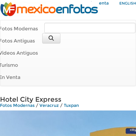
Mi Cuenta
ENGLISH
Fotos Modernas
Fotos Antiguas
Videos Antiguos
Turismo
En Venta
Hotel City Express
Fotos Modernas
/
Veracruz
/
Tuxpan