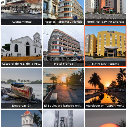
Ayuntamiento
Hoteles Reforma y Florida
Hotel Holiday Inn Express
Catedral de N.S. de la Asunción
Hotel Florida
Hotel City Express
Embarcación
El Boulevard bañado en luz del sol.
Atardecer en Tuxpan, Veracruz.