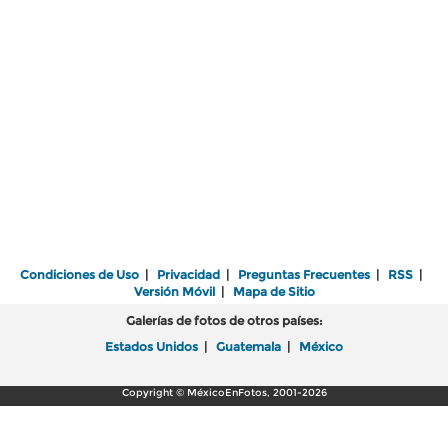
Condiciones de Uso
|
Privacidad
|
Preguntas Frecuentes
|
RSS
|
Versión Móvil
|
Mapa de Sitio
Galerías de fotos de otros países:
Estados Unidos
|
Guatemala
|
México
Copyright © MéxicoEnFotos, 2001-2026