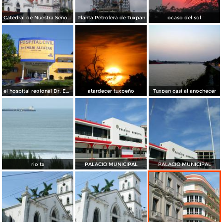
Catedral de Nuestra Señora de la Asunción
Planta Petrolera de Tuxpan
ocaso del sol
el hospital regional Dr. Emilio Alcazar de sesver tuxpan, ver.
atardecer tuxpeño
Tuxpan casi al anochecer
rio tx
PALACIO MUNICIPAL
PALACIO MUNICIPAL