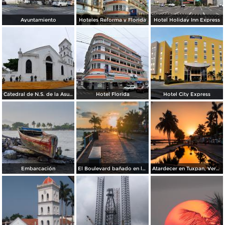
Ayuntamiento
Hoteles Reforma y Florida
Hotel Holiday Inn Express
Catedral de N.S. de la Asunción
Hotel Florida
Hotel City Express
Embarcación
El Boulevard bañado en luz del sol.
Atardecer en Tuxpan, Veracruz.