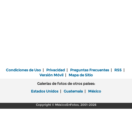
Condiciones de Uso
|
Privacidad
|
Preguntas Frecuentes
|
RSS
|
Versión Móvil
|
Mapa de Sitio
Galerías de fotos de otros países:
Estados Unidos
|
Guatemala
|
México
Copyright © MéxicoEnFotos, 2001-2026