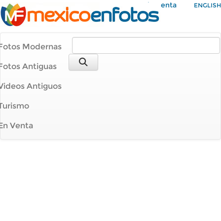
Mi Cuenta
ENGLISH
Fotos Modernas
Fotos Antiguas
Videos Antiguos
Turismo
En Venta