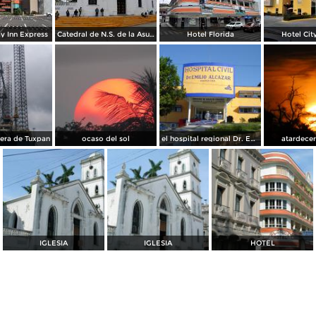
y Inn Express
Catedral de N.S. de la Asunción
Hotel Florida
Hotel Cit
lera de Tuxpan
ocaso del sol
el hospital regional Dr. Emilio Alcazar de sesver tuxpan, ver.
atardece
IGLESIA
IGLESIA
HOTEL