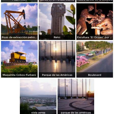
Pozo de extracción petrolera
Reloj
Escultura "El Origen" por Miguel Vargas Martínez
Maquinita Cobos-Furbero
Parque de las Américas
Boulevard
vista aerea
parque de las américas