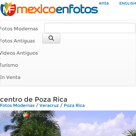
Mi Cuenta
ENGLISH
Fotos Modernas
Fotos Antiguas
Videos Antiguos
Turismo
En Venta
centro de Poza Rica
Fotos Modernas
/
Veracruz
/
Poza Rica