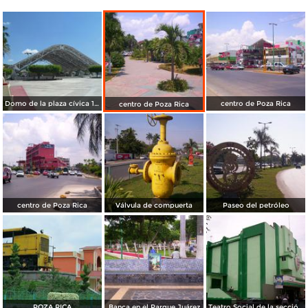
Domo de la plaza cívica 18 de marzo
centro de Poza Rica
centro de Poza Rica
centro de Poza Rica
Válvula de compuerta
Paseo del petróleo
POZA RICA
Banca en el Parque Juárez
Teatro Social de la sección 30