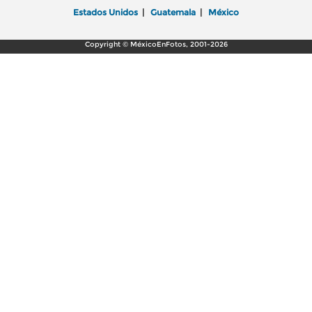
Estados Unidos
|
Guatemala
|
México
Copyright © MéxicoEnFotos, 2001-2026