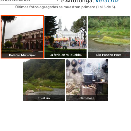
Fotos modernas de Altotonga,
Veracruz
Últimas fotos agregadas se muestran primero (1 al 5 de 5):
La feria en mi pueblo.
Rio Pancho Poza
Palacio Municipal
En el rio
Tamales I