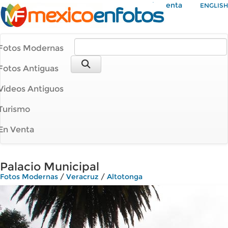
Mi Cuenta
ENGLISH
Fotos Modernas
Fotos Antiguas
Videos Antiguos
Turismo
En Venta
Palacio Municipal
Fotos Modernas
/
Veracruz
/
Altotonga