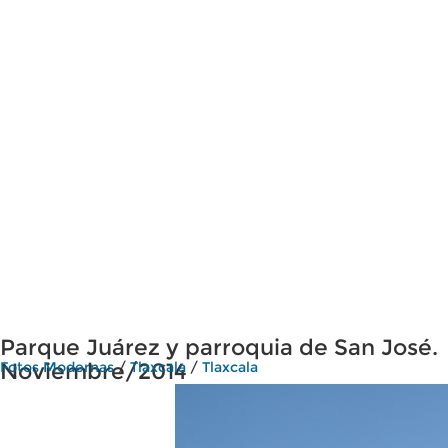
Parque Juárez y parroquia de San José.
Noviembre/2014
Fotos Modernas
/
Tlaxcala
/
Tlaxcala