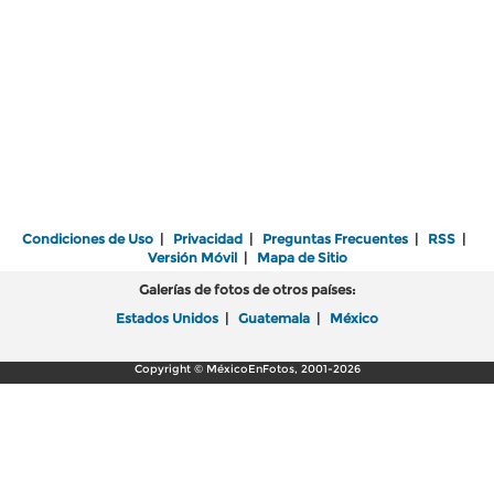
Condiciones de Uso
|
Privacidad
|
Preguntas Frecuentes
|
RSS
|
Versión Móvil
|
Mapa de Sitio
Galerías de fotos de otros países:
Estados Unidos
|
Guatemala
|
México
Copyright © MéxicoEnFotos, 2001-2026