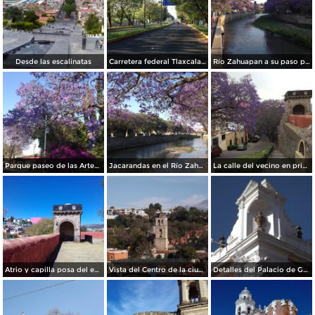
Desde las escalinatas
Carretera federal Tlaxcala-Puebla. Junio/2018
Río Zahuapan a su paso por la capital de Tlaxcala. Abril/2018
Parque paseo de las Artesanías. Abril/2018
Jacarandas en el Río Zahuapan. Abril/2018
La calle del vecino en primavera, a la derecha el ex-convento franciscano del siglo XVI. Abril/2018
Atrio y capilla posa del ex-convento franciscano del siglo XVI. Febrero/2018
Vista del Centro de la ciudad de Tlaxcala. Diciembre/2017
Detalles del Palacio de Gobierno de Tlaxcala. Diciembre/2017