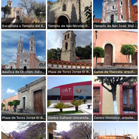
Escalinata y Templo del Señor del Vecino. Diciembre/2017
Templo de San Nicolás de Bari. Diciembre/2017
Templo de San José, Siglo XVII. Agosto/2017
Basílica de Ocotlán. Julio/2017
Plaza de Toros Jorge El Ranchero Aguilar y Torre Campanario del ex-convento del siglo XVI. Julio/2017
Calles de Tlaxcala, arquitectura. Julio/2017
Plaza de Toros Jorge El Ranchero Aguilar. Mayo/2017
Centro Cultural Universitario. Junio/2017
Centro Histórico, arquitectura. Mayo/2017