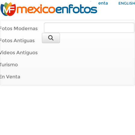
Mi Cuenta
ENGLISH
Fotos Modernas
Fotos Antiguas
Videos Antiguos
Turismo
En Venta