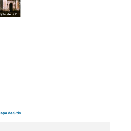
Ruinas del templo de la Ex-hacienda en Tetlatlahuca, Tlaxcala
apa de Sitio