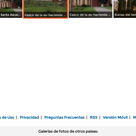
Ex-Hacienda Santa Agueda en Tetlatlahuca. Julio/2012
Casco de la ex-hacienda Santa Agueda. Julio/2012
Casco de la ex-hacienda de Santa Agueda. Julio/2012
s de Uso
|
Privacidad
|
Preguntas Frecuentes
|
RSS
|
Versión Móvil
|
M
Galerías de fotos de otros países: