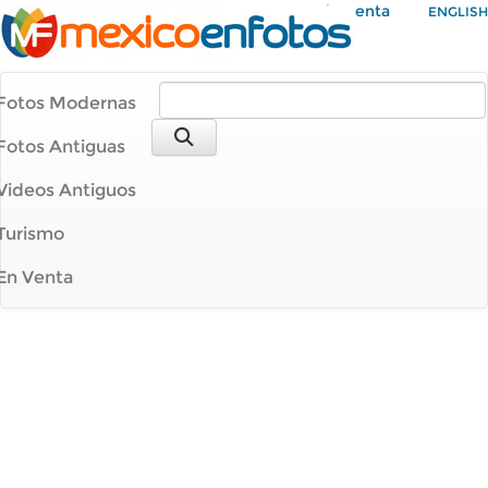
Mi Cuenta
ENGLISH
Fotos Modernas
Fotos Antiguas
Videos Antiguos
Turismo
En Venta