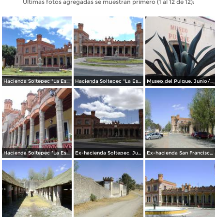
Últimas fotos agregadas se muestran primero (1 al 12 de 12):
Hacienda Soltepec "La Escondida". Junio/2018
Hacienda Soltepec "La Escondida". Junio/2018
Museo del Pulque. Junio/2018
Hacienda Soltepec "La Escondida". Junio/2018
Ex-hacienda Soltepec. Junio/2018
Ex-hacienda San Francisco Soltepec desde los macheros. Edo. de Tlaxcala. 2011