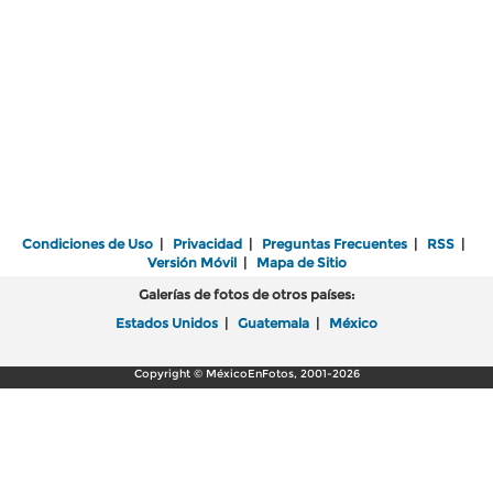
Condiciones de Uso
|
Privacidad
|
Preguntas Frecuentes
|
RSS
|
Versión Móvil
|
Mapa de Sitio
Galerías de fotos de otros países:
Estados Unidos
|
Guatemala
|
México
Copyright © MéxicoEnFotos, 2001-2026