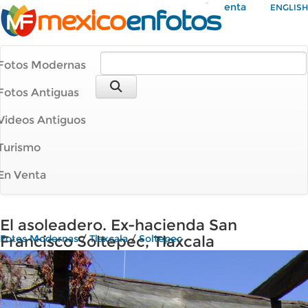
Mi Cuenta
ENGLISH
Fotos Modernas
Fotos Antiguas
Videos Antiguos
Turismo
En Venta
El asoleadero. Ex-hacienda San
Francisco Soltepec, Tlaxcala
Fotos Modernas
/
Tlaxcala
/
Soltepec