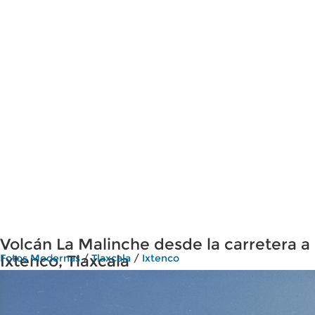
Volcán La Malinche desde la carretera a
Ixtenco, Tlaxcala
Fotos Modernas
/
Tlaxcala
/
Ixtenco