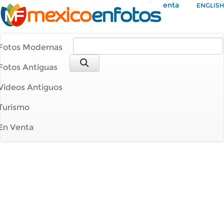
Mi Cuenta
ENGLISH
Fotos Modernas
Fotos Antiguas
Videos Antiguos
Turismo
En Venta