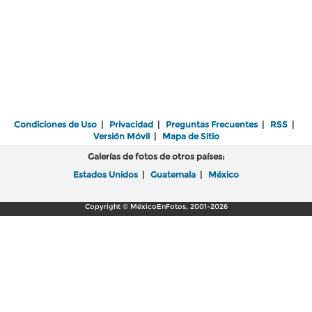
Condiciones de Uso
|
Privacidad
|
Preguntas Frecuentes
|
RSS
|
Versión Móvil
|
Mapa de Sitio
Galerías de fotos de otros países:
Estados Unidos
|
Guatemala
|
México
Copyright © MéxicoEnFotos, 2001-2026