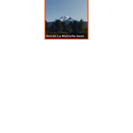
Volcán La Malinche desde la carretera a Ixtenco, Tlaxcala