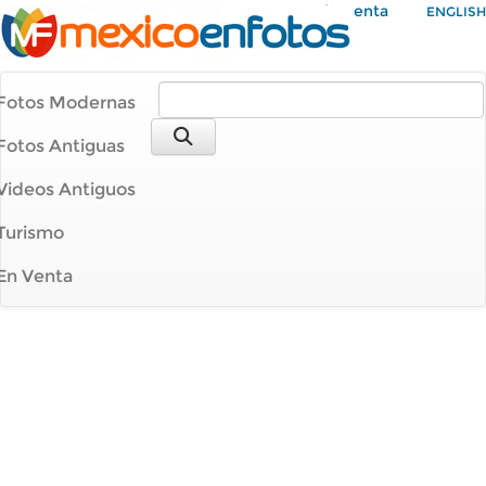
Mi Cuenta
ENGLISH
Fotos Modernas
Fotos Antiguas
Videos Antiguos
Turismo
En Venta