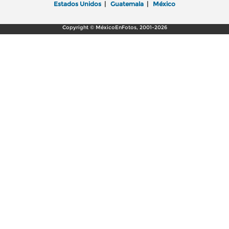
Estados Unidos
|
Guatemala
|
México
Copyright © MéxicoEnFotos, 2001-2026