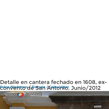
Detalle en cantera fechado en 1608, ex-
convento de San Antonio. Junio/2012
Fotos Modernas
/
Tlaxcala
/
Calpulalpan