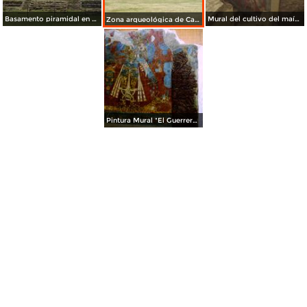
Basamento piramidal en Cacaxtla. Agosto/2014
Mural del cultivo del maíz. Agosto/2014
Zona arqueológica de Cacaxtla. Agosto/2014
Pintura Mural "El Guerrero Jagüar" de la cultura olmeca. Cacaxtla, Tlaxcala