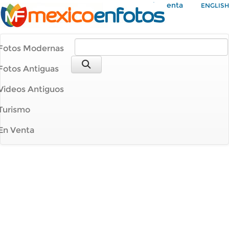
Mi Cuenta
ENGLISH
Fotos Modernas
Fotos Antiguas
Videos Antiguos
Turismo
En Venta