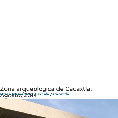
Zona arqueológica de Cacaxtla.
Agosto/2014
Fotos Modernas
/
Tlaxcala
/
Cacaxtla