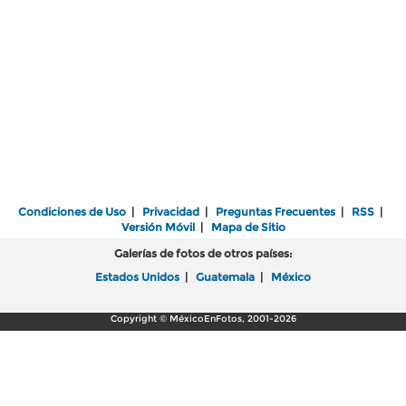
Condiciones de Uso
|
Privacidad
|
Preguntas Frecuentes
|
RSS
|
Versión Móvil
|
Mapa de Sitio
Galerías de fotos de otros países:
Estados Unidos
|
Guatemala
|
México
Copyright © MéxicoEnFotos, 2001-2026