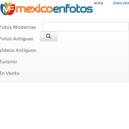
Mi Cuenta
ENGLISH
Fotos Modernas
Fotos Antiguas
Videos Antiguos
Turismo
En Venta