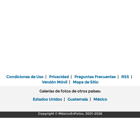
Condiciones de Uso
|
Privacidad
|
Preguntas Frecuentes
|
RSS
|
Versión Móvil
|
Mapa de Sitio
Galerías de fotos de otros países:
Estados Unidos
|
Guatemala
|
México
Copyright © MéxicoEnFotos, 2001-2026