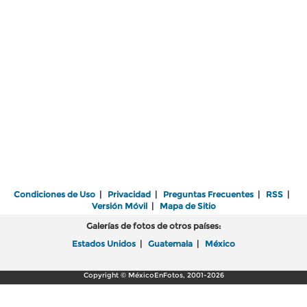
Condiciones de Uso
|
Privacidad
|
Preguntas Frecuentes
|
RSS
|
Versión Móvil
|
Mapa de Sitio
Galerías de fotos de otros países:
Estados Unidos
|
Guatemala
|
México
Copyright © MéxicoEnFotos, 2001-2026