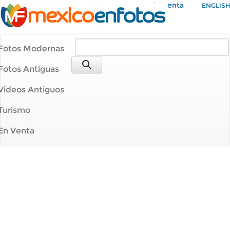
Mi Cuenta
ENGLISH
Fotos Modernas
Fotos Antiguas
Videos Antiguos
Turismo
En Venta