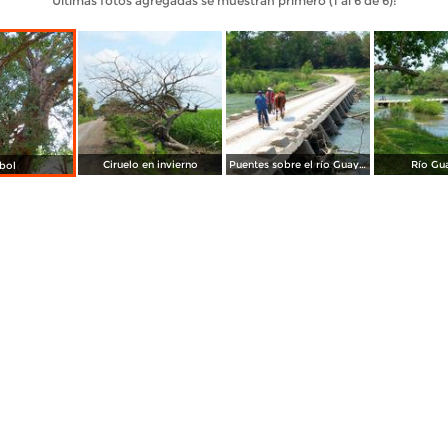
Últimas fotos agregadas se muestran primero (1 al 6 de 6):
Ciruelo en invierno
Puentes sobre el río Guayalejo
Río Gu
bol