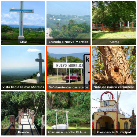
Cruz
Entrada a Nuevo Morelos
Puente
Vista hacia Nuevo Morelos
Nido de pájaro carpintero
Señalamientos carreteros
Puente
Pozo en el rancho El Huasteco
Presidencia Municipal