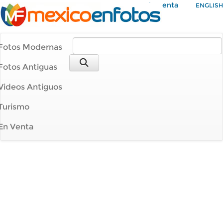
Mi Cuenta
ENGLISH
Fotos Modernas
Fotos Antiguas
Videos Antiguos
Turismo
En Venta