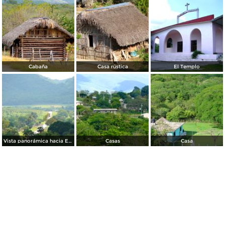
Cabaña
Casa rústica
El Templo
Vista panorámica hacia El Crucero del Toro
Casas
Casa