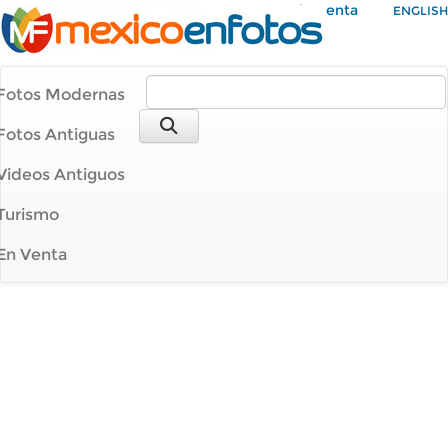
Mi Cuenta
ENGLISH
Fotos Modernas
Fotos Antiguas
Videos Antiguos
Turismo
En Venta