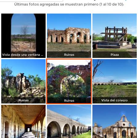
Últimas fotos agregadas se muestran primero (1 al 10 de 10):
Vista desde una ventana del colegio
Ruinas
Plaza
Ruinas
VIsta del colegio
Ruinas