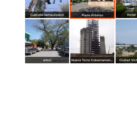
Cuerudo tamaulipeco
Hotel 
Plaza Hidalgo
árbol
Nueva Torra Gubernamental en construcción
Ciudad Vict