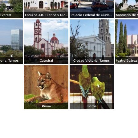
Everest
Esquina J.B. Tijerina y Nicolás Bravo
Palacio Federal de Ciudad Victoria
oria, Tamps.
Catedral
Ciudad Victoria, Tamps.
Puma
Loros