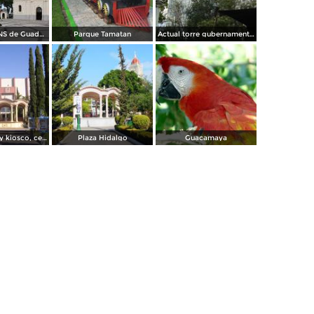
Santuario de NS de Guadalupe
Parque Tamatan
Actual torre gubernamental desde el centro civico
teatro Juárez y kiosco, centro histórico
Plaza Hidalgo
Guacamaya