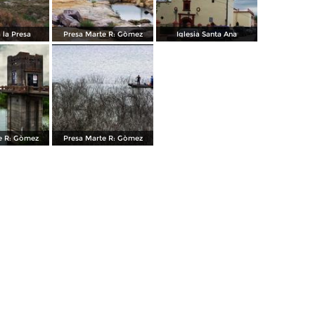
 la Presa
Presa Marte R: Gòmez
Iglesia Santa Ana
e R: Gòmez
Presa Marte R: Gòmez