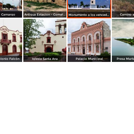
- Camargo
Antigua Estacion - Comales
Camino a
Monumento a los vencedores en Santa Gertrudis
lonio Falcòn
Iglesia Santa Ana
Palacio Municipal
Presa Mart