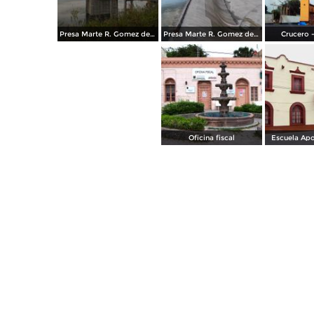
Presa Marte R. Gomez de Comales Tamaulipas
Presa Marte R. Gomez de Comales Tamaulipas
Crucero 
Oficina fiscal
Escuela Apo